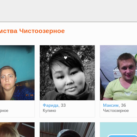
мства Чистоозерное
Фарида
, 33
Максим
, 36
рное
Купино
Чистоозерное