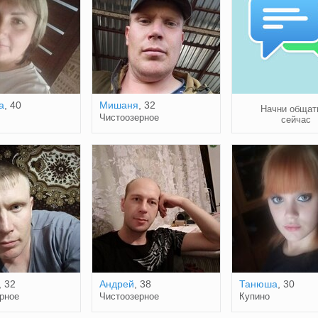
а
, 40
Мишаня
, 32
Начни общат
Чистоозерное
сейчас
, 32
Андрей
, 38
Танюша
, 30
рное
Чистоозерное
Купино