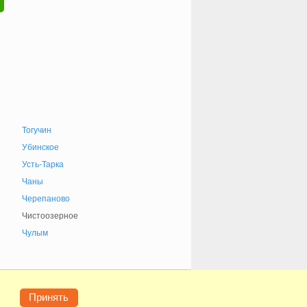
Тогучин
Убинское
Усть-Тарка
Чаны
Черепаново
Чистоозерное
Чулым
е
Конфиденциальность
Контакты
Помощь
Принять