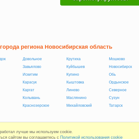
 города региона Новосибирская область
док
Довольное
Крутиха
Мошково
Завьялово
Куйбышев
Новосибирск
Искитим
Купино
Обь
Карасук
Кыштовка
Ордынское
Каргат
Линево
Северное
Колывань
Маслянино
Сузун
Краснозерское
Михайловский
Татарск
Мобильная версия
Соглашени
 работал лучше мы используем cookie.
ься сайтом вы соглашаетесь с
Политикой использования cookie