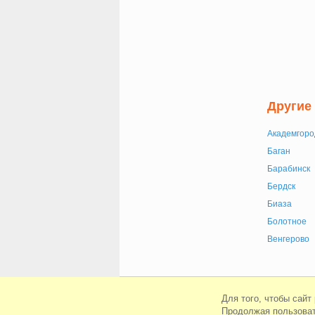
Другие
Академгоро
Баган
Барабинск
Бердск
Биаза
Болотное
Венгерово
© Сайт знакомств Loloo 2010-2026
Для того, чтобы сайт
Продолжая пользоват