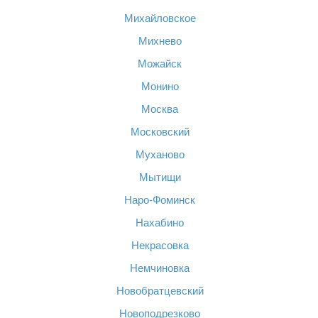
Михайловское
Михнево
Можайск
Монино
Москва
Московский
Муханово
Мытищи
Наро-Фоминск
Нахабино
Некрасовка
Немчиновка
Новобратцевский
Новоподрезково