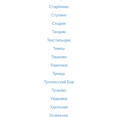
Старбеево
Ступино
Сходня
Талдом
Текстильщик
Темпы
Тишково
Томилино
Троицк
Туголесский Бор
Тучково
Уваровка
Удельная
Успенское