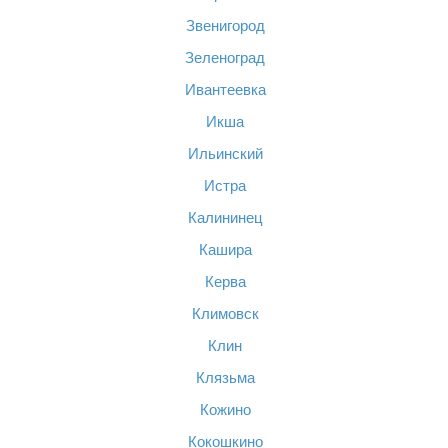
Звенигород
Зеленоград
Ивантеевка
Икша
Ильинский
Истра
Калининец
Кашира
Керва
Климовск
Клин
Клязьма
Кожино
Кокошкино