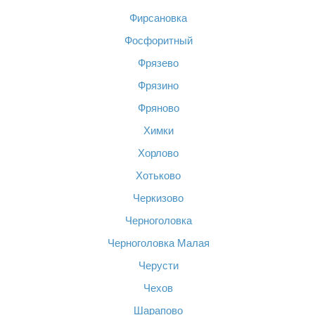
Фирсановка
Фосфоритный
Фрязево
Фрязино
Фряново
Химки
Хорлово
Хотьково
Черкизово
Черноголовка
Черноголовка Малая
Черусти
Чехов
Шарапово