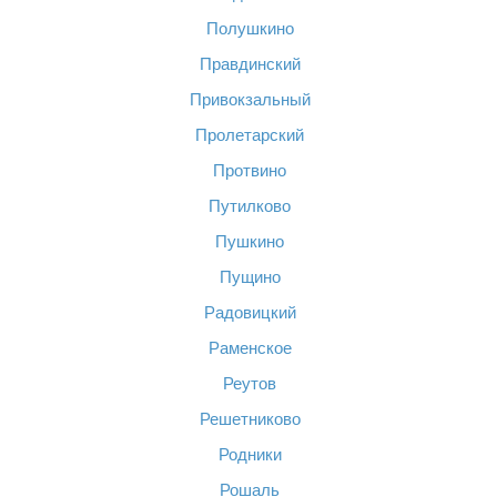
Полушкино
Правдинский
Привокзальный
Пролетарский
Протвино
Путилково
Пушкино
Пущино
Радовицкий
Раменское
Реутов
Решетниково
Родники
Рошаль