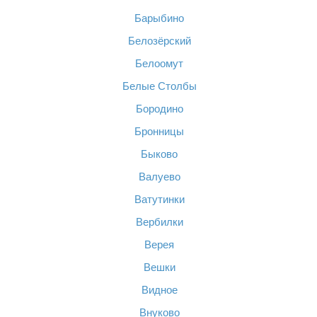
Барыбино
Белозёрский
Белоомут
Белые Столбы
Бородино
Бронницы
Быково
Валуево
Ватутинки
Вербилки
Верея
Вешки
Видное
Внуково