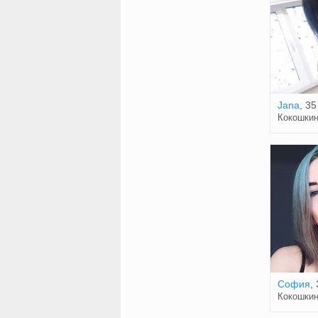
Jana
, 35
Кокошки
София
,
Кокошки