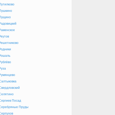
Путилково
Пушкино
Пущино
Радовицкий
Раменское
Реутов
Решетниково
Родники
Рошаль
Рублёво
Руза
Румянцево
Салтыковка
Свердловский
Селятино
Сергиев Посад
Серебряные Пруды
Серпухов