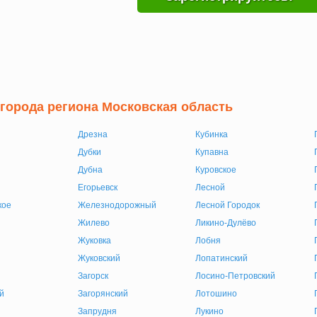
 города региона Московская область
Дрезна
Кубинка
Дубки
Купавна
Дубна
Куровское
Егорьевск
Лесной
кое
Железнодорожный
Лесной Городок
Жилево
Ликино-Дулёво
Жуковка
Лобня
Жуковский
Лопатинский
Загорск
Лосино-Петровский
й
Загорянский
Лотошино
Запрудня
Лукино