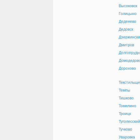
Высоковск
Голицыно
Деденево
Дедовск
Дзержински
Дмитров
Долгопруд
Домодедов
Дорохово
Текстильщи
Темпы
Тишково
Томилино
Троицк
Туголесский
Тучково
Уваровка