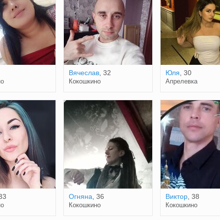
Вячеслав
, 32
Юля
, 30
но
Кокошкино
Апрелевка
 33
Огняна
, 36
Виктор
, 38
но
Кокошкино
Кокошкино