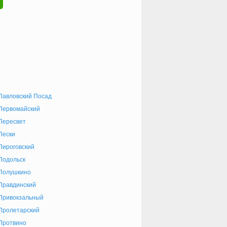
Павловский Посад
Первомайский
Пересвет
Пески
Пироговский
Подольск
Полушкино
Правдинский
Привокзальный
Пролетарский
Протвино