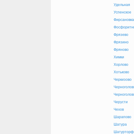
Удельная
Успенское
Фирсановка
Фосфоритн
Фрязево
Фрязино
Фряново
Химки
Хорлово
Хотьково
Черкизово
Черноголов
Черноголов
Черусти
Чехов
Шарапово
Шатура
Шатурторф