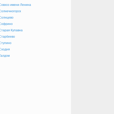
Совхоз имени Ленина
Солнечногорск
Солнцево
Софрино
Старая Купавна
Старбеево
Ступино
Сходня
Талдом