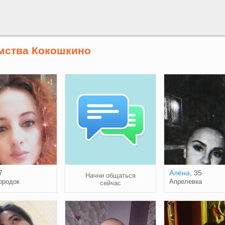
мства Кокошкино
7
Алёна
, 35
Начни общаться
ородок
Апрелевка
сейчас