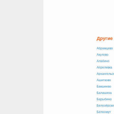
Другие
Абрамцево
Акулово
Алабино
Апрелевка
Архангельс
Ашитково
Бакшеево
Балашиха
Барыбино
Белозёрски
Белоомут