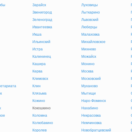
лбы
Зарайск
Луховицы
Звенигород
Лыткарино
Зеленоград
Львовский
Ивантеевка
Люберцы
Икша
Малаховка
Ильинский
Михайловское
Истра
Михнево
Калининец
Можайск
Кашира
Монино
Керва
Москва
Климовск
Московский
етариата
Клин
Муханово
к
Клязьма
Мытищи
Кожино
Наро-Фоминск
к
Кокошкино
Нахабино
кое
Коломна
Некрасовка
Колюбакино
Немчиновка
Королев
Новобратцевский