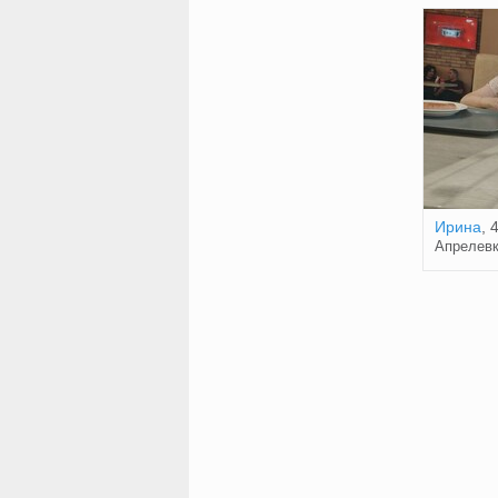
Ирина
, 
Апрелев