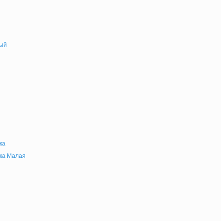
ый
ка
ка Малая