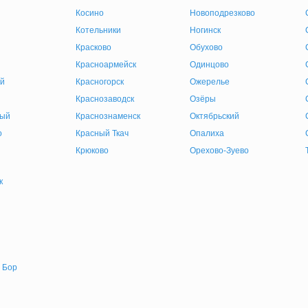
Косино
Новоподрезково
Котельники
Ногинск
Красково
Обухово
Красноармейск
Одинцово
й
Красногорск
Ожерелье
Краснозаводск
Озёры
ный
Краснознаменск
Октябрьский
о
Красный Ткач
Опалиха
Крюково
Орехово-Зуево
к
 Бор