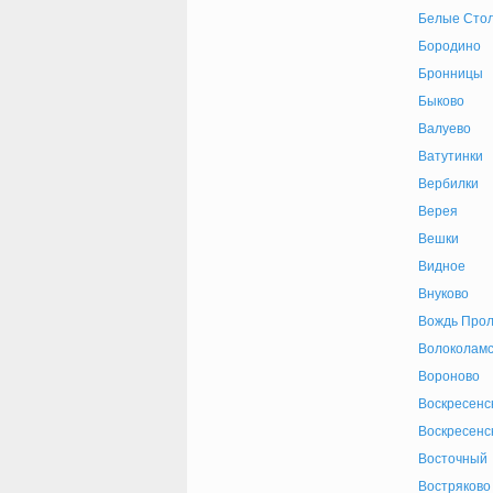
Белые Сто
Бородино
Бронницы
Быково
Валуево
Ватутинки
Вербилки
Верея
Вешки
Видное
Внуково
Вождь Прол
Волоколамс
Вороново
Воскресенс
Воскресенс
Восточный
Востряково