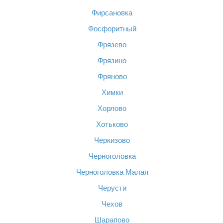
Фирсановка
Фосфоритный
Фрязево
Фрязино
Фряново
Химки
Хорлово
Хотьково
Черкизово
Черноголовка
Черноголовка Малая
Черусти
Чехов
Шарапово