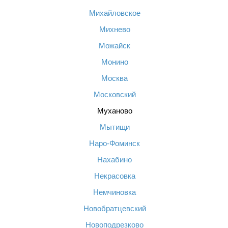
Михайловское
Михнево
Можайск
Монино
Москва
Московский
Муханово
Мытищи
Наро-Фоминск
Нахабино
Некрасовка
Немчиновка
Новобратцевский
Новоподрезково