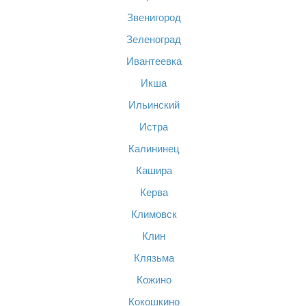
Звенигород
Зеленоград
Ивантеевка
Икша
Ильинский
Истра
Калининец
Кашира
Керва
Климовск
Клин
Клязьма
Кожино
Кокошкино