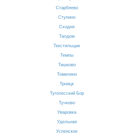
Старбеево
Ступино
Сходня
Талдом
Текстильщик
Темпы
Тишково
Томилино
Троицк
Туголесский Бор
Тучково
Уваровка
Удельная
Успенское