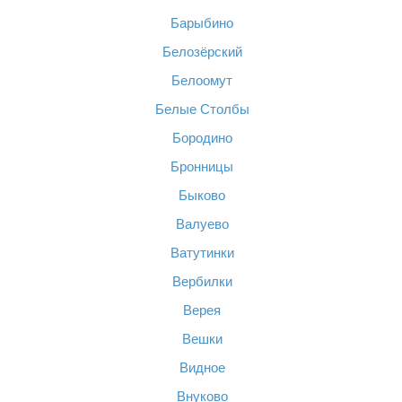
Барыбино
Белозёрский
Белоомут
Белые Столбы
Бородино
Бронницы
Быково
Валуево
Ватутинки
Вербилки
Верея
Вешки
Видное
Внуково