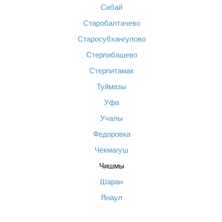
Сибай
Старобалтачево
Старосубхангулово
Стерлибашево
Стерлитамак
Туймазы
Уфа
Учалы
Федоровка
Чекмагуш
Чишмы
Шаран
Янаул