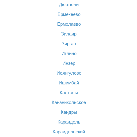
Дюртюли
Ермекеево
Ермолаево
Зилаир
Зирган
Иглино
Инзер
Исянгулово
Ишимбай
Калтасы
Кананикольское
Кандры
Караидель
Караидельский