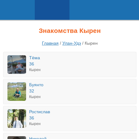
Знакомства Кырен
Главная
/
Улан-Удэ
/
Кырен
Тёма
36
Кырен
Буянто
32
Кырен
Ростислав
36
Кырен
Николай