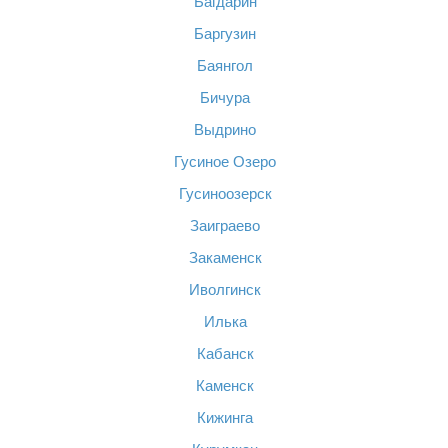
Багдарин
Баргузин
Баянгол
Бичура
Выдрино
Гусиное Озеро
Гусиноозерск
Заиграево
Закаменск
Иволгинск
Илька
Кабанск
Каменск
Кижинга