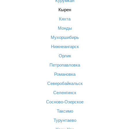
Курумкан
Кырен
Кяхта
Монды
Мухоршибирь
Нижнеангарск
Орлик
Петропавловка
Романовка
Северобайкальск
Селенгинск
Сосново-Озерское
Таксимо
Турунтаево