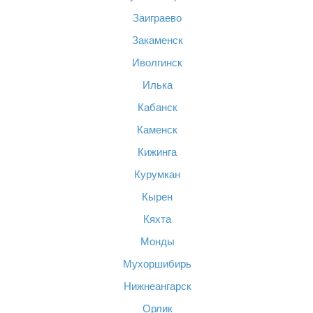
Заиграево
Закаменск
Иволгинск
Илька
Кабанск
Каменск
Кижинга
Курумкан
Кырен
Кяхта
Монды
Мухоршибирь
Нижнеангарск
Орлик