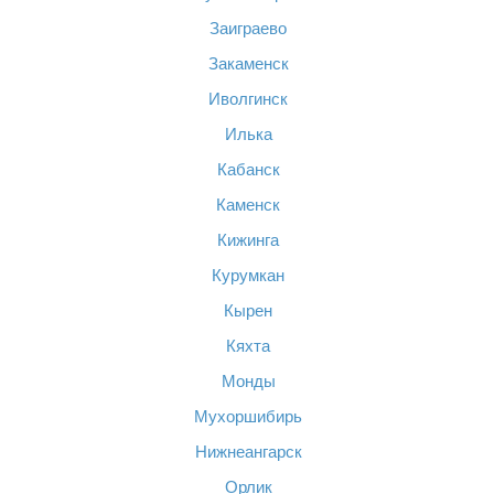
Заиграево
Закаменск
Иволгинск
Илька
Кабанск
Каменск
Кижинга
Курумкан
Кырен
Кяхта
Монды
Мухоршибирь
Нижнеангарск
Орлик